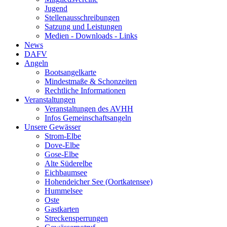
Jugend
Stellenausschreibungen
Satzung und Leistungen
Medien - Downloads - Links
News
DAFV
Angeln
Bootsangelkarte
Mindestmaße & Schonzeiten
Rechtliche Informationen
Veranstaltungen
Veranstaltungen des AVHH
Infos Gemeinschaftsangeln
Unsere Gewässer
Strom-Elbe
Dove-Elbe
Gose-Elbe
Alte Süderelbe
Eichbaumsee
Hohendeicher See (Oortkatensee)
Hummelsee
Oste
Gastkarten
Streckensperrungen