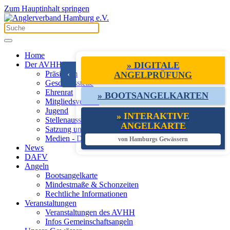
Zum Hauptinhalt springen
Home
Der AVHH
» DIGITALE
Präsidium
‹
ANGELPRÜFUNG
Geschäftsstelle
Ehrenrat
» BOOTSANGELKARTEN
Mitgliedsvereine
Jugend
» INTERAKTIVE
Stellenausschreibungen
ANGELKARTE
Satzung und Leistungen
Medien - Downloads - Links
von Hamburgs Gewässern
News
DAFV
Angeln
Bootsangelkarte
Mindestmaße & Schonzeiten
Rechtliche Informationen
Veranstaltungen
Veranstaltungen des AVHH
Infos Gemeinschaftsangeln