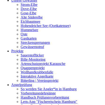
Unsere Gewässer
Strom-Elbe
Dove-Elbe
Gose-Elbe
Alte Süderelbe
Eichbaumsee
Hohendeicher See (Oortkatensee)
Hummelsee
Oste
Gastkarten
Streckensperrungen
Gewässernotruf
Projekte
Sauerstoffticker
Bille-Monitoring
Artenschutzprojekt Karausche
Quappenprojekt
Wollhandkrabbenfalle
Interaktive Angelkarte
Bitterling | Vereinsprojekt
Angelprüfung
So werden Sie Angler*in in Hamburg
Vorbereitungslehrgänge
Handbuch Prüfungsvorbereitung
Lern-App "Fischereischein Hamburg"