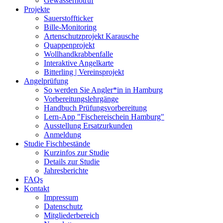
Gewässernotruf
Projekte
Sauerstoffticker
Bille-Monitoring
Artenschutzprojekt Karausche
Quappenprojekt
Wollhandkrabbenfalle
Interaktive Angelkarte
Bitterling | Vereinsprojekt
Angelprüfung
So werden Sie Angler*in in Hamburg
Vorbereitungslehrgänge
Handbuch Prüfungsvorbereitung
Lern-App "Fischereischein Hamburg"
Ausstellung Ersatzurkunden
Anmeldung
Studie Fischbestände
Kurzinfos zur Studie
Details zur Studie
Jahresberichte
FAQs
Kontakt
Impressum
Datenschutz
Mitgliederbereich